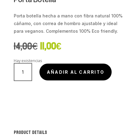
Porta botella hecha a mano con fibra natural 100%
cáñamo, con correa de hombro ajustable y ideal
para veganos. Complementos 100% Eco friendly.
El
El
14,00
€
11,00
€
precio
precio
original
actual
era:
es:
14,00€.
11,00€.
Hay existencias
Porta
Botella
AÑADIR AL CARRITO
cantidad
Product Details