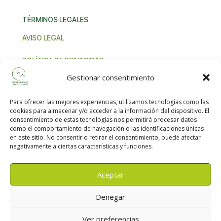
TÉRMINOS LEGALES
AVISO LEGAL
POLÍTICA DE PRIVACIDAD
Gestionar consentimiento
TÉRMINOS Y CONDICIONES
Para ofrecer las mejores experiencias, utilizamos tecnologías como las
NORMA IVA UNIÓN EUROPEA
cookies para almacenar y/o acceder a la información del dispositivo. El
consentimiento de estas tecnologías nos permitirá procesar datos
como el comportamiento de navegación o las identificaciones únicas
en este sitio. No consentir o retirar el consentimiento, puede afectar
negativamente a ciertas características y funciones.
Aceptar
HempWear Natural Eco-Moda Bio Sostenible
Denegar
|2026 Todos lo derechos reservados
Ver preferencias