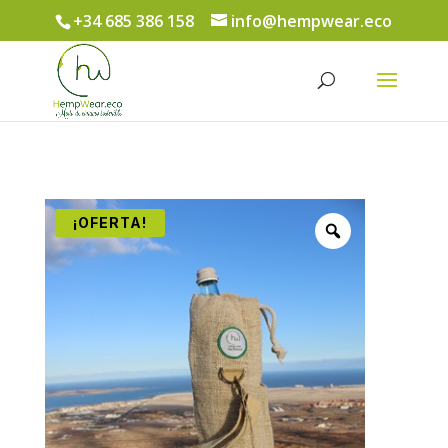
+34 685 386 158
info@hempwear.eco
Búsqueda
de
productos
¡OFERTA!