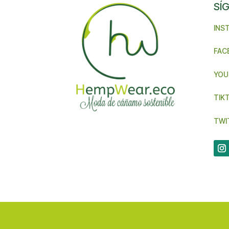
SÍ
INS
FAC
YOU
TIK
TWI