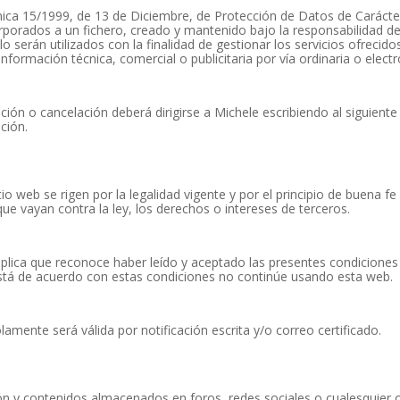
nica 15/1999, de 13 de Diciembre, de Protección de Datos de Carácte
porados a un fichero, creado y mantenido bajo la responsabilidad de 
 serán utilizados con la finalidad de gestionar los servicios ofrecido
información técnica, comercial o publicitaria por vía ordinaria o electr
ación o cancelación deberá dirigirse a Michele escribiendo al siguie
ción.
io web se rigen por la legalidad vigente y por el principio de buena 
e vayan contra la ley, los derechos o intereses de terceros.
ca que reconoce haber leído y aceptado las presentes condiciones y 
 está de acuerdo con estas condiciones no continúe usando esta web.
lamente será válida por notificación escrita y/o correo certificado.
ón y contenidos almacenados en foros, redes sociales o cualesquier o