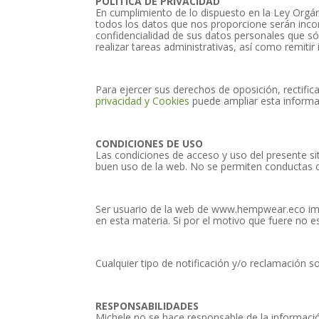
POLÍTICA DE PRIVACIDAD
En cumplimiento de lo dispuesto en la Ley Orgá
todos los datos que nos proporcione serán incor
confidencialidad de sus datos personales que sólo
realizar tareas administrativas, así como remitir 
Para ejercer sus derechos de oposición, rectific
privacidad y Cookies
puede ampliar esta informa
CONDICIONES DE USO
Las condiciones de acceso y uso del presente sit
buen uso de la web. No se permiten conductas qu
Ser usuario de la web de www.hempwear.eco impli
en esta materia. Si por el motivo que fuere no
Cualquier tipo de notificación y/o reclamación so
RESPONSABILIDADES
Michele no se hace responsable de la informaci