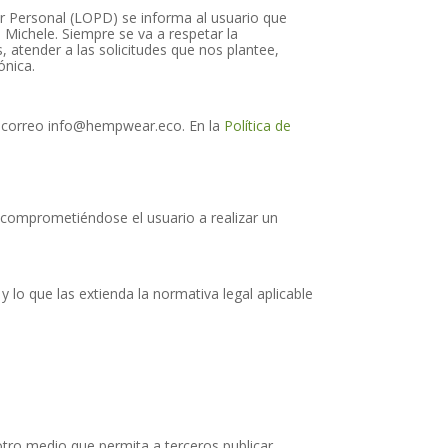
r Personal (LOPD) se informa al usuario que
Michele. Siempre se va a respetar la
s, atender a las solicitudes que nos plantee,
ónica.
nte correo info@hempwear.eco. En la
Política de
fe comprometiéndose el usuario a realizar un
lo que las extienda la normativa legal aplicable
tro medio que permita a terceros publicar