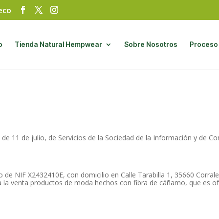
eco
Búsqueda
de
productos
o
Tienda Natural Hempwear
Sobre Nosotros
Proceso 
, de 11 de julio, de Servicios de la Sociedad de la Información y de 
de NIF X2432410E, con domicilio en Calle Tarabilla 1, 35660 Corralej
la venta productos de moda hechos con fibra de cáñamo, que es ofr