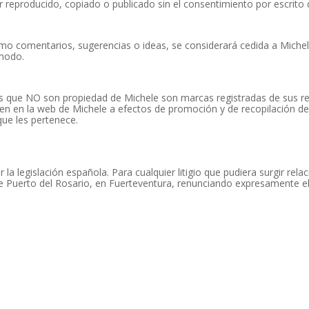
 reproducido, copiado o publicado sin el consentimiento por escrito 
omo comentarios, sugerencias o ideas, se considerará cedida a Miche
 modo.
as que NO son propiedad de Michele son marcas registradas de sus r
n en la web de Michele a efectos de promoción y de recopilación de 
que les pertenece.
la legislación española. Para cualquier litigio que pudiera surgir relac
 Puerto del Rosario, en Fuerteventura, renunciando expresamente el 