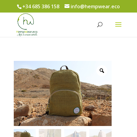
+34 685 386 158
info@hempwear.eco
Búsqueda
de
productos