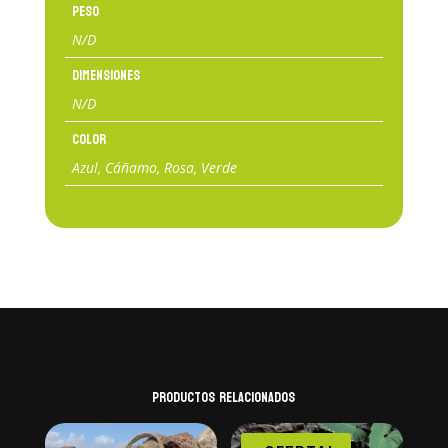
Peso
N/D
Dimensiones
N/D
Color
Azul, Cáñamo, Rosa, Verde
Productos relacionados