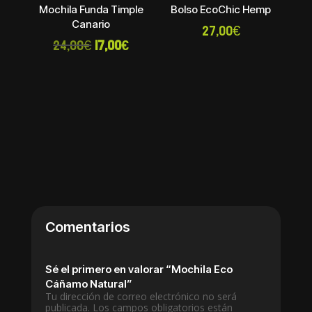
Mochila Funda Timple
Bolso EcoChic Hemp
Canario
27,00
€
El
El
24,00
€
17,00
€
precio
precio
original
actual
era:
es:
24,00€.
17,00€.
Comentarios
Sé el primero en valorar “Mochila Eco
Cáñamo Natural”
Tu dirección de correo electrónico no será
publicada.
Los campos obligatorios están