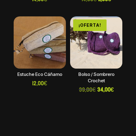
precio
precio
original
actual
era:
es:
¡OFERTA!
14,00€.
11,00€.
Estuche Eco Cáñamo
Bolso / Sombrero
Crochet
12,00
€
El
El
39,00
€
34,00
€
precio
precio
original
actual
era:
es:
39,00€.
34,00€.