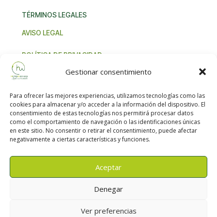
TÉRMINOS LEGALES
AVISO LEGAL
POLÍTICA DE PRIVACIDAD
Gestionar consentimiento
TÉRMINOS Y CONDICIONES
Para ofrecer las mejores experiencias, utilizamos tecnologías como las
NORMA IVA UNIÓN EUROPEA
cookies para almacenar y/o acceder a la información del dispositivo. El
consentimiento de estas tecnologías nos permitirá procesar datos
como el comportamiento de navegación o las identificaciones únicas
en este sitio. No consentir o retirar el consentimiento, puede afectar
negativamente a ciertas características y funciones.
Aceptar
HempWear Natural Eco-Moda Bio Sostenible
Denegar
|2026 Todos lo derechos reservados
Ver preferencias