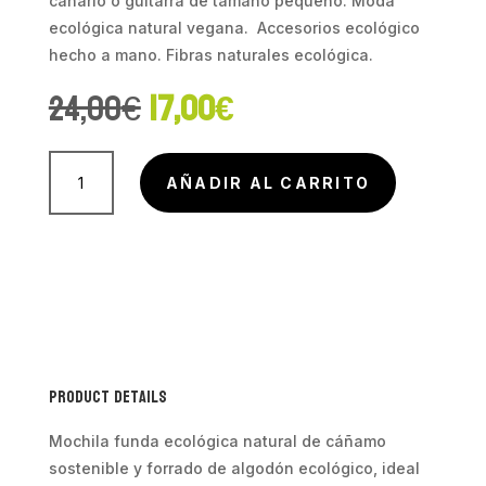
canario o guitarra de tamaño pequeño. Moda
ecológica natural vegana. Accesorios ecológico
hecho a mano. Fibras naturales ecológica.
El
El
24,00
€
17,00
€
precio
precio
original
actual
era:
es:
Mochila
24,00€.
17,00€.
Funda
AÑADIR AL CARRITO
Timple
Canario
cantidad
Product Details
Mochila funda ecológica natural de cáñamo
sostenible y forrado de algodón ecológico, ideal