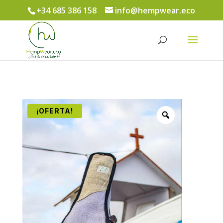
+34 685 386 158
info@hempwear.eco
Búsqueda
de
productos
¡OFERTA!