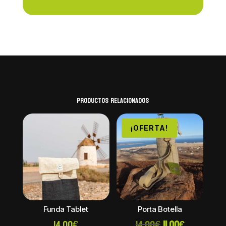
Productos relacionados
¡OFERTA!
Funda Tablet
Porta Botella
El
El
14,00
€
14,00
€
11,00
€