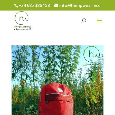
+34 685 386 158
info@hempwear.eco
Búsqueda
de
productos