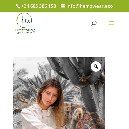
+34 685 386 158
info@hempwear.eco
Búsqueda
de
productos